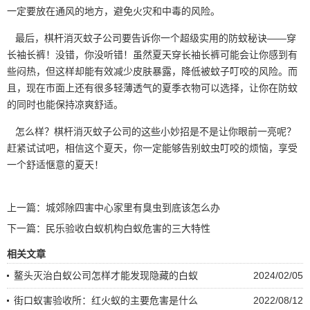
一定要放在通风的地方，避免
火灾和中毒
的风险。
最后，棋杆消灭蚊子公司要告诉你一个超级实用的
防蚊秘诀
——穿
长袖长裤！没错，你没听错！虽然夏天穿长袖长裤可能会让你感到有
些闷热，但这样却能有效减少皮肤暴露，降低被蚊子叮咬的风险。而
且，现在市面上还有很多轻薄透气的夏季衣物可以选择，让你在防蚊
的同时也能保持凉爽舒适。
怎么样？棋杆消灭蚊子公司的这些小妙招是不是让你眼前一亮呢？
赶紧试试吧，相信这个夏天，你一定能够告别蚊虫叮咬的烦恼，享受
一个舒适惬意的夏天！
上一篇：
城郊除四害中心家里有臭虫到底该怎么办
下一篇：
民乐验收白蚁机构白蚁危害的三大特性
相关文章
鳌头灭治白蚁公司怎样才能发现隐藏的白蚁
2024/02/05
街口蚁害验收所：红火蚁的主要危害是什么
2022/08/12