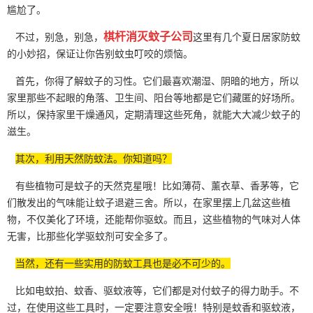
尴尬了。
棋杆消灭蚊子公司
不过，别急，别急，
这里有几个夏日居家防蚊
的小妙招，保证让你告别
蚊虫叮咬
的烦恼。
首先，你得了解蚊子的习性。它们最喜欢潮湿、阴暗的地方，所以
家里那些不起眼的角落、卫生间、阳台等地都是它们藏匿的好场所。
所以，保持家里干燥通风，定期清理这些死角，就能大大减少蚊子的
滋生。
其次，利用天然防蚊法。你知道吗？
有些植物可是蚊子的天然克星哦！比如薄荷、薰衣草、香茅等，它
们散发出的气味能让蚊子退避三舍。所以，在家里摆上几盆这些植
物，不仅美化了环境，还能帮你驱蚊。而且，这些植物的气味对人体
无害，比那些化学驱蚊剂可安全多了。
当然，还有一些实用的防蚊工具也是必不可少的。
比如电蚊拍、蚊香、驱蚊液等，它们都是对付蚊子的得力助手。不
过，在使用这些工具时，一定要注意安全哦！特别是蚊香和驱蚊液，