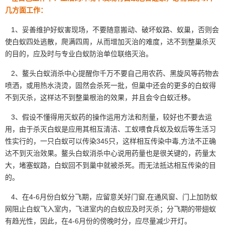
几方面工作：
1、妥善维护好蚁害现场，不要随意搬动、破坏蚁路、蚁巢，否则会
使白蚁四处逃散，爬满四周，从而增加灭治的难度，达不到整巢杀灭
的目的，应及时与专业白蚁防治单位联络灭治。
2、鳌头白蚁消杀中心提醒你千万不要自己用农药、黑旋风等药物去
喷洒，或用热水浇烫，固然会杀死一批，但巢中还会的更多的白蚁得
不到灭杀，这样达不到整巢根治的效果，并且会令
白蚁迁移
。
3、假设不懂得用灭蚁药的操作运用方法和剂量，较好也不要去运
用，由于杀灭白蚁是应用其相互清洁、工蚁喂食兵蚁及蚁后等生活习
性实行的，一只白蚁可以传染345只，这样相互传染中毒,方法不正确
达不到灭治效果。鳌头白蚁消杀中心说用药量也是很关键的，药量太
大，堵塞蚁路，白蚁回不到巢中就被杀死。而无法抵达相互传染的目
的。
4、在4-6月份白蚁分飞期，应留意关好门窗,在通风窗、门上加防蚁
网阻止白蚁飞入室内，飞进室内的白蚁应及时灭杀；分飞期的
带翅蚁
有趋光性，因此，在4-6月份的傍晚时分，应尽量减少开灯。