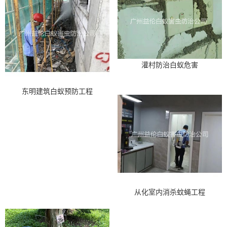
灌村防治白蚁危害
东明建筑白蚁预防工程
从化室内消杀蚊蝇工程