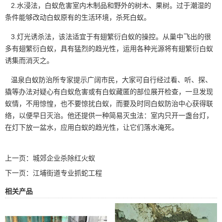
2.水浸法，白蚁危害室内木制品和野外的树木、果树。过于潮湿的
条件能够改动白蚁原有的生活环境，
杀死白蚁
。
3.灯光诱杀法，该法适宜于有翅繁衍白蚁的操控。从巢中飞出的很
多有翅繁衍白蚁，具有猛烈的趋光性，运用各种光源将有翅繁衍白蚁
诱集而消灭之。
温泉白蚁防治所专家提示广阔市民，大家可自行经过看、听、探、
撬等办法对疑心有白蚁危害或有白蚁藏匿的部位展开检查，一旦发现
蚁情，不用惊惶，也不要惊扰白蚁，而要及时同
白蚁防治
中心获得联
络，以便早日灭治。他还提供一种简易灭虫法：室内只开一盏台灯，
在灯下放一盆水，应用白蚁的趋光性，让它们落水淹死。
上一页：
城郊企业杀除红火蚁
下一页：
江埔街道专业抓蛇工程
相关产品