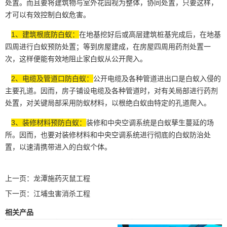
处置。而且要将建筑物与室外花园视为整体，协同处置，只要这样，
才可以有效控制白蚁危害。
1、建筑根底防白蚁：
在地基挖好后或
高层建筑
桩基完成后，在地基
四周进行白蚁预防处置；等到房屋建成，在房屋四周用药剂处置一
次，这样便能有效地阻止家白蚁从公开爬入。
2、电缆及管道口防白蚁：
公开电缆及各种管道进出口是白蚁入侵的
主要孔道
。因而，房子铺设电缆及各种管道时，对有关局部进行药剂
处置，对关键局部采用防蚁材料，以根绝白蚁由特定的孔道爬入。
3、装修材料预防白蚁：
装修和中央空调系统是白蚁孳生蔓延的场
所。因而，也要对装修材料和中央空调系统进行彻底的
白蚁防治
处
置，以速清携带进入的白蚁个体。
上一页：
龙潭施药灭鼠工程
下一页：
江埔虫害消杀工程
相关产品