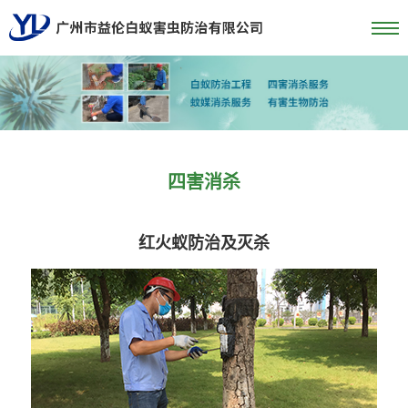
四害消杀
红火蚁防治及灭杀