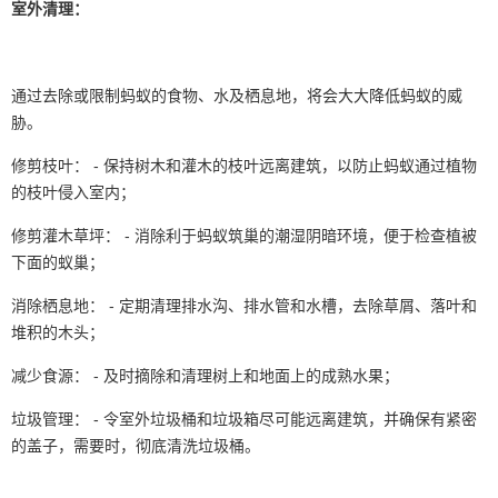
室外清理：
通过去除或限制蚂蚁的食物、水及栖息地，将会大大降低蚂蚁的威
胁。
修剪枝叶： - 保持树木和灌木的枝叶远离建筑，以防止蚂蚁通过植物
的枝叶侵入室内；
修剪灌木草坪： - 消除利于蚂蚁筑巢的潮湿阴暗环境，便于检查植被
下面的蚁巢；
消除栖息地： - 定期清理排水沟、排水管和水槽，去除草屑、落叶和
堆积的木头；
减少食源： - 及时摘除和清理树上和地面上的成熟水果；
垃圾管理： - 令室外垃圾桶和垃圾箱尽可能远离建筑，并确保有紧密
的盖子，需要时，彻底清洗垃圾桶。